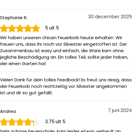
De HEAT Kvadrat vuurschaal in het kort:
30 december 2025
Stephanie R.
- Vierkante vuurschaal op poten
5
uit 5
- Inclusief gaas voor veiligheid
-Standaard geleverd met schepje en vuur pook
Wir haben unseren chicen Feuerkorb heute erhalten. Wir
- 61 cm × 61 cm × 35 cm
freuen uns, dass ihr noch vor Silvester eingetroffen ist. Der
- Zwart staal geeft robuuste look
Zusammenbau ist easy und einfach, die Ware kam ohne
jegliche Beschädigung an. Ein tolles Teil, sollte jeder haben,
der einen Garten hat
Vielen Dank für dein tolles Feedback! Es freut uns riesig, dass
der Feuerkorb noch rechtzeitig vor Silvester angekommen
ist und dir so gut gefällt.
7 juni 2024
Andrea
3.75
uit 5
Sehr schöne Feuerschale, kam leider etwas verbeult an,