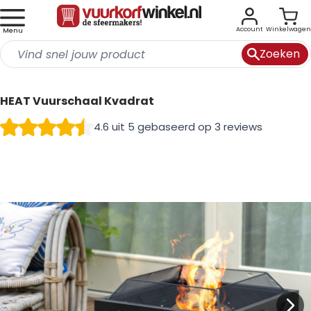
Account
Winkelwagen
Menu
Zoeken
Ga direct door naar de inhoud
HEAT Vuurschaal Kvadrat
4.6 uit 5 gebaseerd op 3 reviews