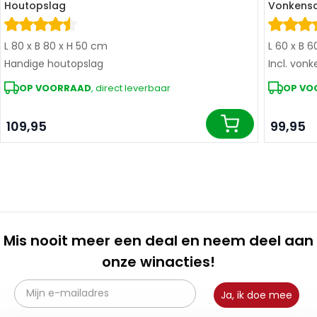
Houtopslag
Vonkens
L 80 x B 80 x H 50 cm
L 60 x B 
Handige houtopslag
Incl. von
OP VOORRAAD
, direct leverbaar
OP VO
109,95
99,95
In winkelwagen
Mis nooit meer een deal en neem deel aan
onze winacties!
Ja, ik doe mee