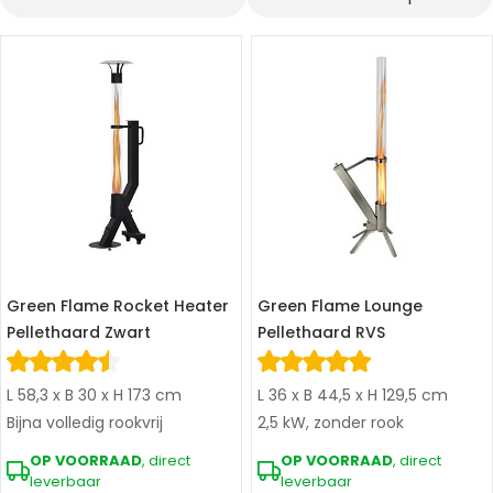
Sorteer op
Green Flame Rocket Heater
Green Flame Lounge
Pellethaard Zwart
Pellethaard RVS
L 58,3 x B 30 x H 173 cm
L 36 x B 44,5 x H 129,5 cm
Bijna volledig rookvrij
2,5 kW, zonder rook
OP VOORRAAD
, direct
OP VOORRAAD
, direct
leverbaar
leverbaar