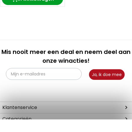
Mis nooit meer een deal en neem deel aan
onze winacties!
Ja, ik doe mee
Klantenservice
Contact
Categorieën
Klantenservice
Tuinhaarden
Merken
Bestellen