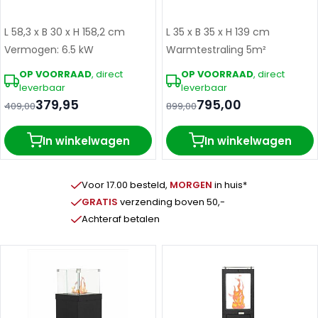
L 58,3 x B 30 x H 158,2 cm
L 35 x B 35 x H 139 cm
Vermogen: 6.5 kW
Warmtestraling 5m²
OP VOORRAAD
, direct
OP VOORRAAD
, direct
leverbaar
leverbaar
379,95
795,00
409,00
899,00
In winkelwagen
In winkelwagen
Voor 17.00 besteld,
MORGEN
in huis*
GRATIS
verzending boven 50,-
Achteraf betalen