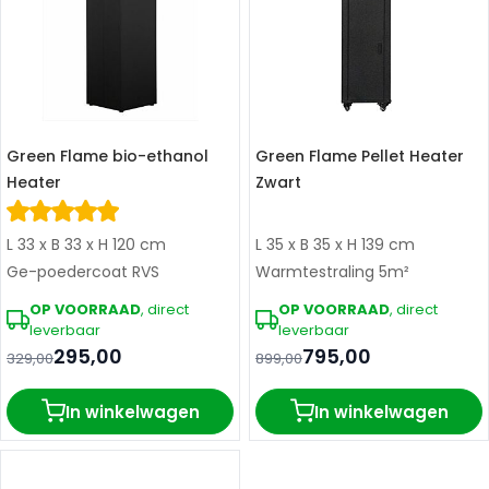
Green Flame bio-ethanol
Green Flame Pellet Heater
Heater
Zwart
L 33 x B 33 x H 120 cm
L 35 x B 35 x H 139 cm
Ge-poedercoat RVS
Warmtestraling 5m²
OP VOORRAAD
, direct
OP VOORRAAD
, direct
leverbaar
leverbaar
295,00
795,00
329,00
899,00
In winkelwagen
In winkelwagen