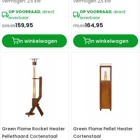
Vermogen: 2.5 kW
Vermogen 2,5 kW
OP VOORRAAD
, direct
OP VOORRAAD
, direct
leverbaar
leverbaar
159,95
164,95
229,95
172,00
In winkelwagen
In winkelwagen
Green Flame Rocket Heater
Green Flame Pellet Heater
Pellethaard Cortenstaal
Cortenstaal