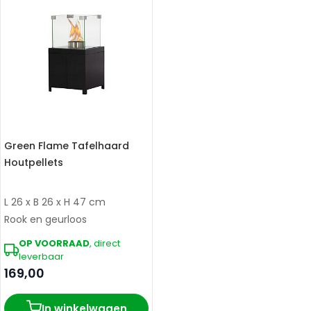
Green Flame Tafelhaard
Houtpellets
L 26 x B 26 x H 47 cm
Rook en geurloos
OP VOORRAAD
, direct
leverbaar
169,00
In winkelwagen