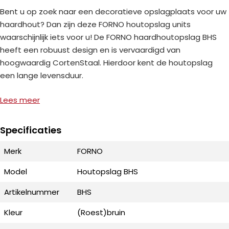
Bent u op zoek naar een decoratieve opslagplaats voor uw
haardhout? Dan zijn deze FORNO houtopslag units
waarschijnlijk iets voor u! De FORNO haardhoutopslag BHS
heeft een robuust design en is vervaardigd van
hoogwaardig CortenStaal. Hierdoor kent de houtopslag
een lange levensduur.
Lees meer
De BHS houtopslag units van FORNO zijn verkrijgbaar in twee
verschillende afmetingen en twee verschillende vormen, zo
is er voor iedere tuin wat wils! Bovendien is het een zeer
Specificaties
decoratieve opslagplaats van uw haardhout.
Merk
FORNO
Model
Houtopslag BHS
Hoogwaardig CortenStalen Houtopslag
Artikelnummer
BHS
De FORNO Houtopslag BHS is gemaakt van de
Kleur
(Roest)bruin
koperhoudende staalsoort Corten. CortenStaal staat ook