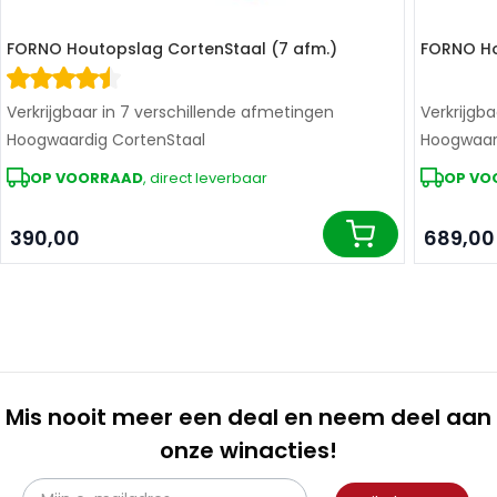
FORNO Houtopslag CortenStaal (7 afm.)
FORNO Ho
Verkrijgbaar in 7 verschillende afmetingen
Verkrijgb
Hoogwaardig CortenStaal
Hoogwaar
OP VOORRAAD
, direct leverbaar
OP VO
390,00
689,00
In winkelwagen
Mis nooit meer een deal en neem deel aan
onze winacties!