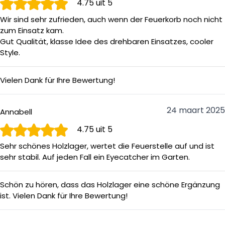
4.75
uit 5
terrashaard
- Vervaardigd van 3 mm dik CortenStaal
Wir sind sehr zufrieden, auch wenn der Feuerkorb noch nicht
zum Einsatz kam.
- FORNO geeft op alle artikelen 5 jaar volledige garantie.
Gut Qualität, klasse Idee des drehbaren Einsatzes, cooler
Style.
Let op: Het komt voor dat een bepaald type buitenhaard of
vuurschaal van CortenStaal niet direct met een roest-look
Vielen Dank für Ihre Bewertung!
geleverd wordt. U zult dan in eerste instantie misschien
denken dat u een verkeerd artikel geleverd heeft gekregen.
24 maart 2025
Niets is echter minder waar. Zet u de tuinhaard buiten, dan
Annabell
zal door vochtigheid en/of regen al heel snel een eerste
4.75
uit 5
corrosielaag ontstaan. Vaak levert de fabrikant de haarden
Sehr schönes Holzlager, wertet die Feuerstelle auf und ist
al met een herkenbare corrosielaag, maar het komt ook
sehr stabil. Auf jeden Fall ein Eyecatcher im Garten.
voor dat het nog egaal staal betreft en de eerste
“roestvorming” nog moet ontstaan. Maar maakt u zich
Schön zu hören, dass das Holzlager eine schöne Ergänzung
geen zorgen, dit gaat heel snel.
ist. Vielen Dank für Ihre Bewertung!