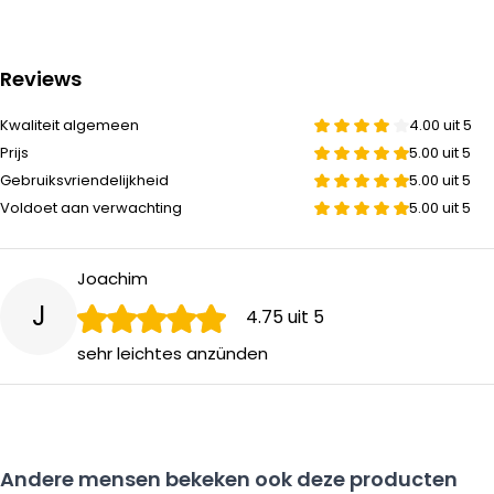
BonFeu Houtwol Aanmaakkrullen 0,7 kg in het ko
Reviews
- Natuurlijk aanmaakmateriaal: houtwol met stearine.
Kwaliteit algemeen
4.00 uit 5
- Brandt snel, geurloos en schoon.
Prijs
5.00 uit 5
- Zonder chemische stoffen – veilig en milieuvriendelijk.
Gebruiksvriendelijkheid
5.00 uit 5
- Handig formaat voor incidenteel gebruik.
Voldoet aan verwachting
5.00 uit 5
Joachim
J
4.75
uit 5
sehr leichtes anzünden
Andere mensen bekeken ook deze producten