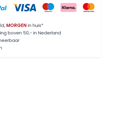
ld,
MORGEN
in huis*
ng boven 50,- in Nederland
rneerbaar
n