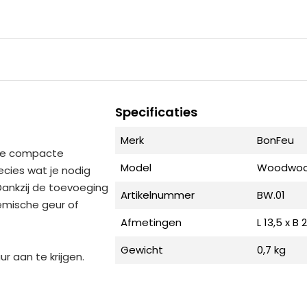
Specificaties
Merk
BonFeu
Deze compacte
Model
Woodwool
ecies wat je nodig
 Dankzij de toevoeging
Artikelnummer
BW.01
emische geur of
Afmetingen
L 13,5 x B
Gewicht
0,7 kg
r aan te krijgen.
ond lang wil genieten