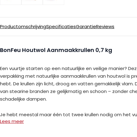
Productomschrijving
Specificaties
Garantie
Reviews
BonFeu Houtwol Aanmaakkrullen 0,7 kg
Een vuurtje starten op een natuurlijke en veilige manier? 
verpakking met natuurlijke aanmaakkrullen van houtwol is pr
hebt. De krullen zijn licht, droog en vatten gemakkelijk vlam.
van stearine branden ze gelijkmatig en schoon – zonder ch
schadelijke dampen.
Je hebt meestal maar één tot twee krullen nodig om het vuu
Lees meer
Ideaal voor wie af en toe de barbecue aansteekt of een av
van sfeervol vuur in de tuin.