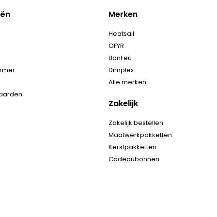
eën
Merken
Heatsail
OFYR
BonFeu
armer
Dimplex
Alle merken
haarden
Zakelijk
Zakelijk bestellen
Maatwerkpakketten
Kerstpakketten
Cadeaubonnen