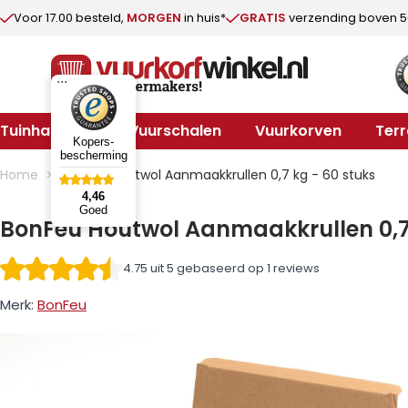
Voor 17.00 besteld,
MORGEN
in huis*
GRATIS
verzending boven 5
...
Tuinhaarden
Vuurschalen
Vuurkorven
Ter
Kopers-
Ga direct door naar de inhoud
bescherming
Home
>
BonFeu Houtwol Aanmaakkrullen 0,7 kg - 60 stuks
4,46
Goed
BonFeu Houtwol Aanmaakkrullen 0,7 
4.75 uit 5 gebaseerd op 1 reviews
Merk:
BonFeu