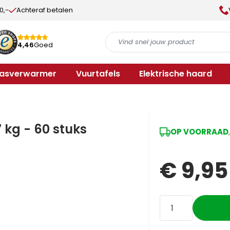
0,-
Achteraf betalen
4,46
Goed
rasverwarmer
Vuurtafels
Elektrische haard
kg - 60 stuks
OP VOORRAAD
€ 9,95
Aantal