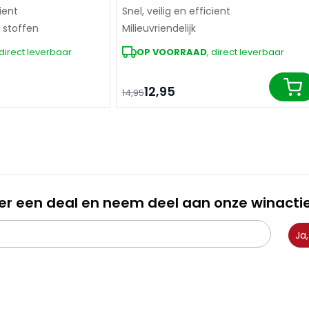
cient
Snel, veilig en efficient
e stoffen
Milieuvriendelijk
 direct leverbaar
OP VOORRAAD
, direct leverbaar
12,95
14,95
In w
er een deal en neem deel aan onze winactie
Ja