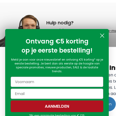
Hulp nodig?
Bel
+31 (0)13-545 1966
of stuur een
e-ma
Ontvang €5 korting
op je eerste bestelling!
Meld je aan voor onze nieuwsbrief en ontvang €5 korting* op je
eerste bestelling. Je bent dan als eerste op de hoogte van
Cookie In
speciale promoties, nieuwe producten, SALE & de laatste
trends.
Wij gebruiken
advertenties 
advertenties.
voorkeuren aa
Accepteren
AANMELDEN
*Bij een minimale besteding van € 125.