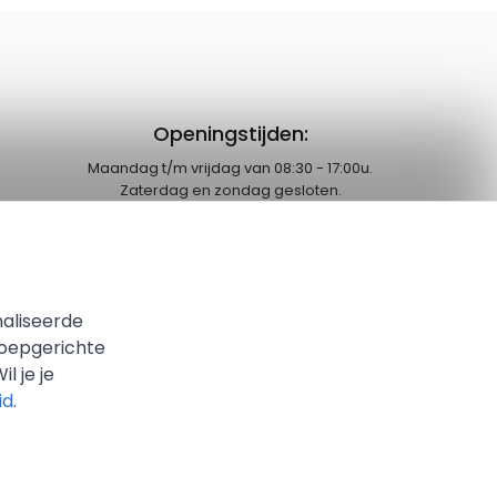
Openingstijden:
Maandag t/m vrijdag van 08:30 - 17:00u.
Zaterdag en zondag gesloten.
naliseerde
roepgerichte
Wil je je
id
.