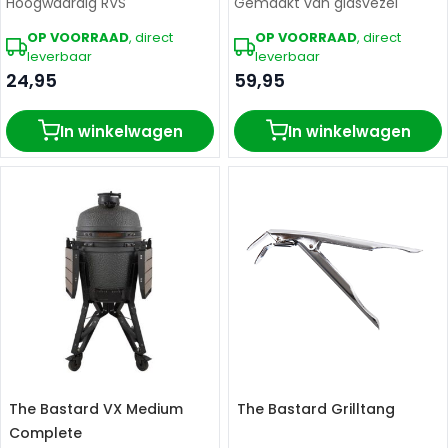
x B 5.5 cm (Large)
Hoogwaardig RVS
afmetingen
Gemaakt van glasvezel
OP VOORRAAD
, direct
OP VOORRAAD
, direct
leverbaar
leverbaar
24,95
59,95
In winkelwagen
In winkelwagen
The Bastard VX Medium
The Bastard Grilltang
Complete