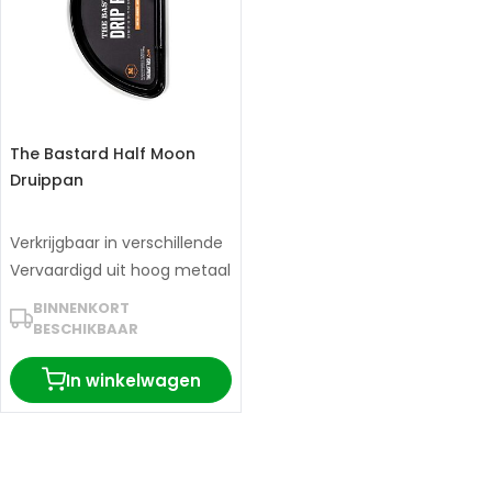
The Bastard Half Moon
Druippan
Verkrijgbaar in verschillende
afmetingen
Vervaardigd uit hoog metaal
BINNENKORT
BESCHIKBAAR
In winkelwagen