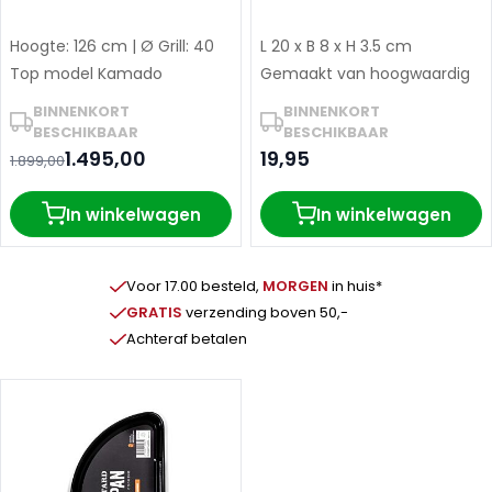
Hoogte: 126 cm | Ø Grill: 40
L 20 x B 8 x H 3.5 cm
cm
Top model Kamado
Gemaakt van hoogwaardig
RVS
BINNENKORT
BINNENKORT
BESCHIKBAAR
BESCHIKBAAR
1.495,00
19,95
1.899,00
In winkelwagen
In winkelwagen
Voor 17.00 besteld,
MORGEN
in huis*
GRATIS
verzending boven 50,-
Achteraf betalen