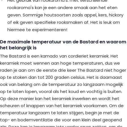
Het gebruik van rookaroma's: met verschillende
rookaroma's kan je een andere smaak aan het eten
geven. Sommige houtsoorten zoals appel, kers, hickory
of eik geven specifieke rooksmaken af. Het is leuk om
hiermee te experimenteren!
De maximale temperatuur van de Bastard en waarom
het belangrijk is
The Bastard is een kamado van cordieriet keramiek. Het
keramiek moet wennen aan hoge temperaturen, dus we
raden je aan om de eerste drie keer The Bastard niet hoger
op te stoken dan tot 200 graden celsius. Het is daarnaast
ook van belang om de temperatuur zo langzaam mogelijk
op te laten lopen, vooral als het koud en vochtig is buiten.
Op deze manier kan het keramiek inwerken en wordt het
scheuren of knappen van het keramiek voorkomen. Om de
temperatuur langzaam te laten stijgen, begin je met de
top- en bodemventilatie die voor een klein deel geopend
zijn. Deze kan je langzaam iets verder open zetten, om de