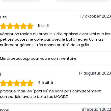
vuurschalen met Ø60 cm
✓ Diameter 60 cm
17 oktober 2023
Fish
✓ Voorzien van handige pinnetjes en twee handvatten
✓ Eenvoudig in gebruik
5
uit 5
Réception rapide du produit. Grille épaisse c’est vrai que les
petites pattes ne colle pas avec le bol à feu en 60 mais
nullement gênant. Très bonne qualité de la grille.
Merci beaucoup pour votre commentaire.
17 augustus 2023
jl
4.5
uit 5
pratique mais les "pattes" ne sont pas complétement
compatible avec le bol à feu MOODZ
8 februari 2022
Karel