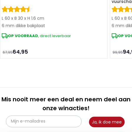
vuurscha
L 60 x B 30 x H 1.6 cm
L 60 x B 6
6 mm dikke bakplaat
6 mm dik
OP VOORRAAD
, direct leverbaar
OP VO
64,95
94,
67,95
99,95
Mis nooit meer een deal en neem deel aan
onze winacties!
Ja, ik doe mee