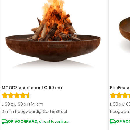
MOODZ Vuurschaal Ø 60 cm
BonFeu V
L 60 x B 60 x H 14 cm
L 60 x B 6
3 mm hoogwaardig CortenStaal
Hoogwaar
OP VOORRAAD
, direct leverbaar
OP VO