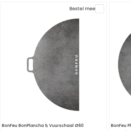
Bestel mee
BonFeu BonPlancha ½ Vuurschaal Ø60
BonFeu P