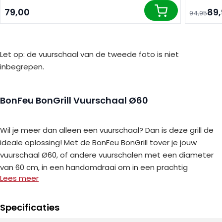
79,00
89
94,95
In winkelwagen
Let op: de vuurschaal van de tweede foto is niet
inbegrepen.
BonFeu BonGrill Vuurschaal Ø60
Wil je meer dan alleen een vuurschaal? Dan is deze grill de
ideale oplossing! Met de BonFeu BonGrill tover je jouw
vuurschaal Ø60, of andere vuurschalen met een diameter
van 60 cm, in een handomdraai om in een prachtig
Lees meer
functioneel kooktoestel. Het rooster, ook wel grill genoemd,
plaats je gemakkelijk op de vuurschaal en dan kan het
kookavontuur beginnen!
Specificaties